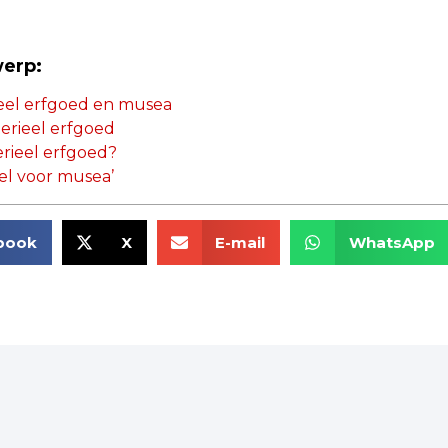
werp:
eel erfgoed en musea
terieel erfgoed
ieel erfgoed?
tel voor musea’
book
X
E-mail
WhatsApp