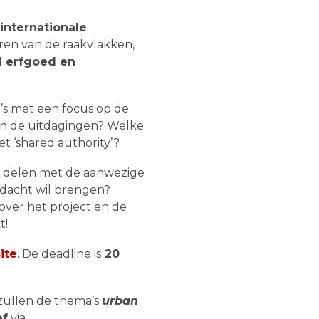
internationale
ren van de raakvlakken,
l erfgoed en
’s met een focus op de
 en de uitdagingen? Welke
 ‘shared authority’?
d delen met de aanwezige
ndacht wil brengen?
over het project en de
t!
ite
. De deadline is
20
 zullen de thema’s
urban
ef
via