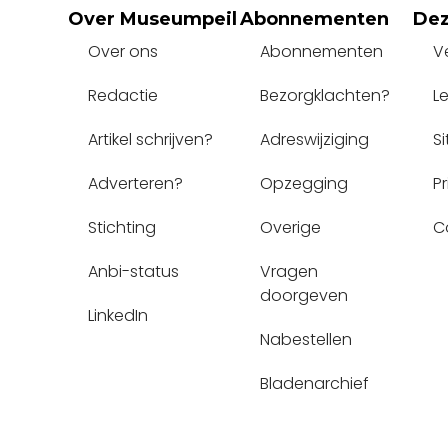
Over Museumpeil
Abonnementen
Dez
Over ons
Abonnementen
V
Redactie
Bezorgklachten?
L
Artikel schrijven?
Adreswijziging
S
Adverteren?
Opzegging
P
Stichting
Overige
C
Anbi-status
Vragen 
doorgeven
LinkedIn
Nabestellen
Bladenarchief