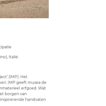
ipatie
o), Italië
ect’ (IMP).
Het
kken. IMP geeft musea de
mmaterieel erfgoed. Wat
et borgen van
e inspirerende handvaten