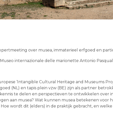
expertmeeting over musea, immaterieel erfgoed en partic
(Museo internazionale delle marionette Antonio Pasqualin
uropese ‘Intangible Cultural Heritage and Museums Proj
ed (NL) en tapis plein vzw (BE) zijn als partner betro
ennis te delen en perspectieven te ontwikkelen over i
oegen aan musea? Wat kunnen musea betekenen voor h
Hoe wordt dit (elders) in de praktijk gebracht, en welk