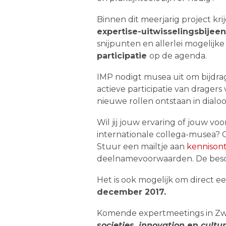
Binnen dit meerjarig project k
expertise-uitwisselingsbije
snijpunten en allerlei mogelijk
participatie
op de agenda.
IMP nodigt musea uit om bijdra
actieve participatie van drager
nieuwe rollen ontstaan in dial
Wil jij jouw ervaring of jouw 
internationale collega-musea? 
Stuur een mailtje aan
kennison
deelnamevoorwaarden. De besch
Het is ook mogelijk om direct e
december 2017.
Komende expertmeetings in Zwits
societies, innovation
en
cultur