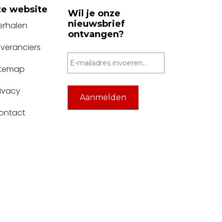
e website
Wil je onze
nieuwsbrief
erhalen
ontvangen?
everanciers
itemap
rivacy
ontact