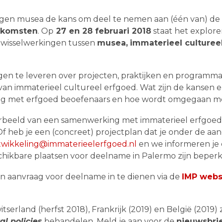
rijgen musea de kans om deel te nemen aan (één van) de
enkomsten
. Op
27 en 28 februari 2018
staat het explore
e wisselwerkingen tussen
musea,
immaterieel culturee
gen te leveren over projecten, praktijken en programma
s van immaterieel cultureel erfgoed. Wat zijn de kansen
oog met erfgoed beoefenaars en hoe wordt omgegaan met
voorbeeld van een samenwerking met immaterieel erfgoe
Of heb je een (concreet) projectplan dat je onder de aa
twikkeling@immaterieelerfgoed.nl
en we informeren je 
ikbare plaatsen voor deelname in Palermo zijn beperk
en aanvraag voor deelname in te dienen via de
IMP webs
erland (herfst 2018), Frankrijk (2019) en België (2019)
al policies
behandelen.
Meld je aan voor de
nieuwsbri