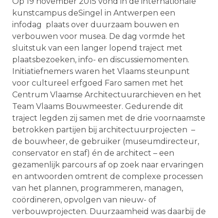
Op 19 november 2015 vond in de internationale
kunstcampus deSingel in Antwerpen een
infodag plaats over duurzaam bouwen en
verbouwen voor musea. De dag vormde het
sluitstuk van een langer lopend traject met
plaatsbezoeken, info- en discussiemomenten.
Initiatiefnemers waren het Vlaams steunpunt
voor cultureel erfgoed Faro samen met het
Centrum Vlaamse Architectuurarchieven en het
Team Vlaams Bouwmeester. Gedurende dit
traject legden zij samen met de drie voornaamste
betrokken partijen bij architectuurprojecten –
de bouwheer, de gebruiker (museumdirecteur,
conservator en staf) én de architect – een
gezamenlijk parcours af op zoek naar ervaringen
en antwoorden omtrent de complexe processen
van het plannen, programmeren, managen,
coördineren, opvolgen van nieuw- of
verbouwprojecten. Duurzaamheid was daarbij de