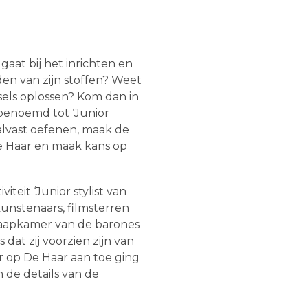
aat bij het inrichten en
nden van zijn stoffen? Weet
dsels oplossen? Kom dan in
 benoemd tot ‘Junior
s alvast oefenen, maak de
de Haar en maak kans op
teit ‘Junior stylist van
unstenaars, filmsterren
 slaapkamer van de barones
dat zij voorzien zijn van
r op De Haar aan toe ging
 de details van de