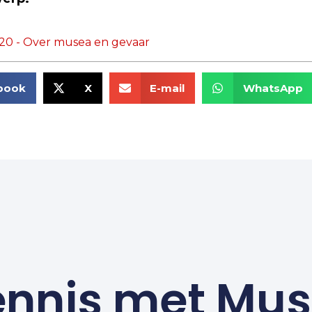
20 - Over musea en gevaar
book
X
E-mail
WhatsApp
nnis met Mu