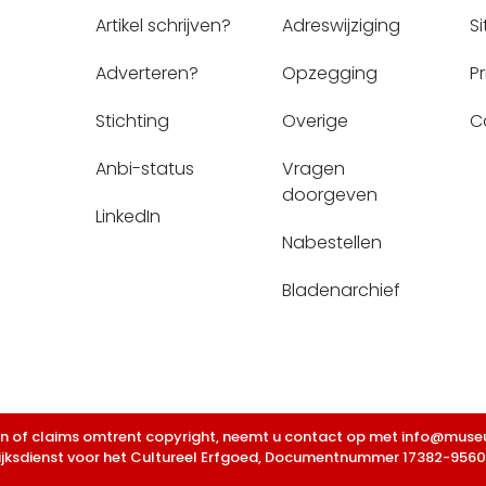
Artikel schrijven?
Adreswijziging
S
Adverteren?
Opzegging
P
Stichting
Overige
C
Anbi-status
Vragen 
doorgeven
LinkedIn
Nabestellen
Bladenarchief
en of claims omtrent copyright, neemt u contact op met info@museum
ijksdienst voor het Cultureel Erfgoed, Documentnummer 17382-9560