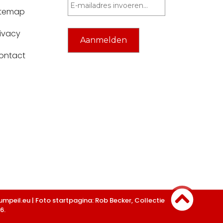
itemap
rivacy
ontact
peil.eu | Foto startpagina: Rob Becker, Collectie
6.