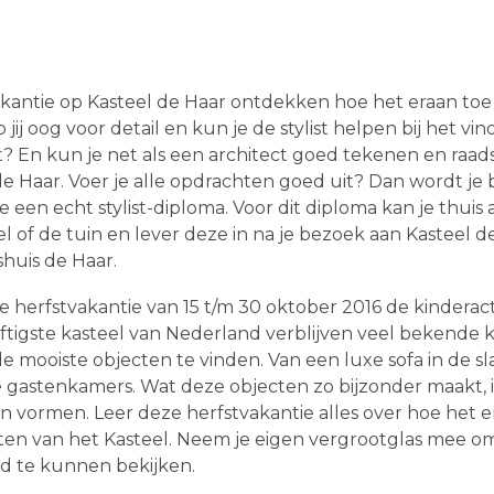
antie op Kasteel de Haar ontdekken hoe het eraan toe g
ij oog voor detail en kun je de stylist helpen bij het vi
oet? En kun je net als een architect goed tekenen en raa
de Haar. Voer je alle opdrachten goed uit? Dan wordt je
je een echt stylist-diploma. Voor dit diploma kan je thui
l of de tuin en lever deze in na je bezoek aan Kasteel 
shuis de Haar.
 herfstvakantie van 15 t/m 30 oktober 2016 de kinderactivi
ftigste kasteel van Nederland verblijven veel bekende k
n de mooiste objecten te vinden. Van een luxe sofa in de
gastenkamers. Wat deze objecten zo bijzonder maakt, is 
n vormen. Leer deze herfstvakantie alles over hoe het e
ten van het Kasteel. Neem je eigen vergrootglas mee om
ed te kunnen bekijken.