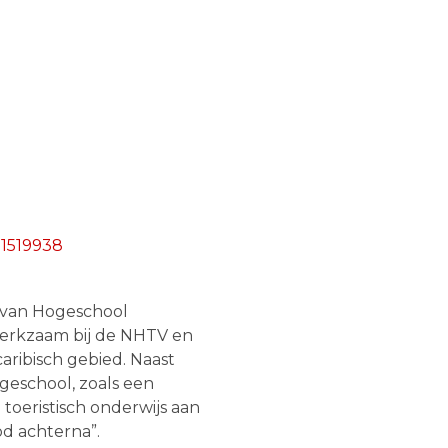
-1519938
t van Hogeschool
 werkzaam bij de NHTV en
aribisch gebied. Naast
ogeschool, zoals een
toeristisch onderwijs aan
od achterna”.