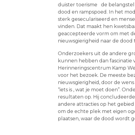
duister toerisme de belangstel
dood en rampspoed. In het mode
sterk geseculariseerd en mens
vinden. Dat maakt hen kwetsbaar
geaccepteerde vorm om met de d
nieuwsgierigheid naar de dood t
Onderzoekers uit de andere gr
kunnen hebben dan fascinatie 
Herinneringscentrum Kamp West
voor het bezoek. De meeste be
nieuwsgierigheid, door de wen
“iets is , wat je moet doen”. O
resultaten op. Hij concludeer
andere attracties op het gebie
om de echte plek met eigen oge
plaatsen, waar de dood wordt ge