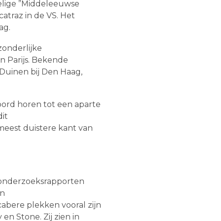
zelige ”Middeleeuwse
atraz in de VS. Het
ag.
zonderlijke
n Parijs. Bekende
Duinen bij Den Haag,
oord horen tot een aparte
it
eest duistere kant van
de onderzoeksrapporten
en
bere plekken vooral zijn
n Stone. Zij zien in