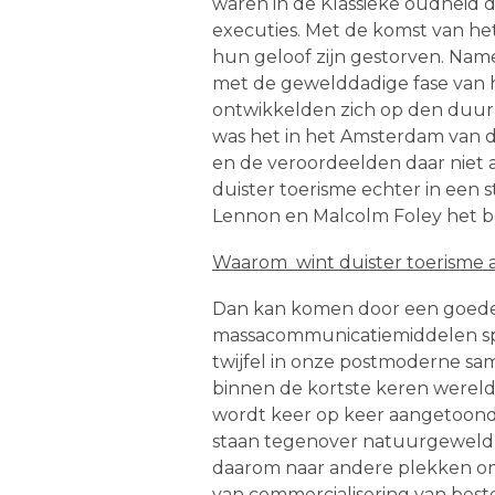
waren in de Klassieke oudheid
executies. Met de komst van he
hun geloof zijn gestorven. Name
met de gewelddadige fase van 
ontwikkelden zich op den duur 
was het in het Amsterdam van d
en de veroordeelden daar niet a
duister toerisme echter in een
Lennon en Malcolm Foley het beg
Waarom wint duister toerisme a
Dan kan komen door een goede 
massacommunicatiemiddelen spe
twijfel in onze postmoderne s
binnen de kortste keren wereldw
wordt keer op keer aangetoond
staan tegenover natuurgeweld, 
daarom naar andere plekken om 
van commercialisering van best