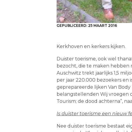
GEPUBLICEERD:
25 MAART 2016
Kerkhoven en kerkers kijken.
Duister toerisme, ook wel than
bezocht, die te maken hebben m
Auschwitz trekt jaarlijks 1,5 mi
per jaar 220.000 bezoekers en is
geprepareerde lijken Van Body W
belangstellenden Wij vroegen de
Tourism; de dood achterna”, na
Is duister toerisme een nieuw
Nee duister toerisme bestaat ei