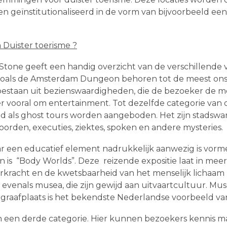
 en geïnstitutionaliseerd in de vorm van bijvoorbeeld 
 Duister toerisme ?
Stone geeft een handig overzicht van de verschillende
 zoals de Amsterdam Dungeon behoren tot de meest on
 bestaan uit bezienswaardigheden, die de bezoeker de m
ier vooral om entertainment. Tot dezelfde categorie van
jd als ghost tours worden aangeboden. Het zijn stadswa
oorden, executies, ziektes, spoken en andere mysteries.
ar een educatief element nadrukkelijk aanwezig is vo
n is “Body Worlds”. Deze reizende expositie laat in me
erkracht en de kwetsbaarheid van het menselijk lichaa
evenals musea, die zijn gewijd aan uitvaartcultuur. Mus
afplaats is het bekendste Nederlandse voorbeeld van d
 een derde categorie. Hier kunnen bezoekers kennis ma