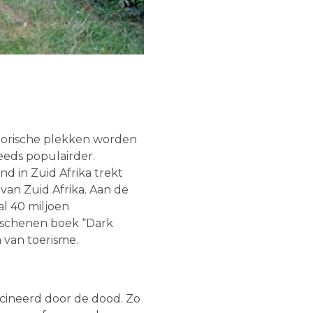
storische plekken worden
eeds populairder.
d in Zuid Afrika trekt
van Zuid Afrika. Aan de
al 40 miljoen
erschenen boek “Dark
 van toerisme.
scineerd door de dood. Zo