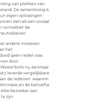
erking van plekken van
eland. De samenleving is
hun eigen oplossingen
nnen zien als een sociaal
 normaliteit de
neutraliseren.
eel andere motieven
an het
 dood geen reden was
even door
an Westerbork nu eenmaal
witz leverde vergelijkbare
n aan de redenen waarom
nformatie en de behoefte
t elke bezoeker aan
e zijn.