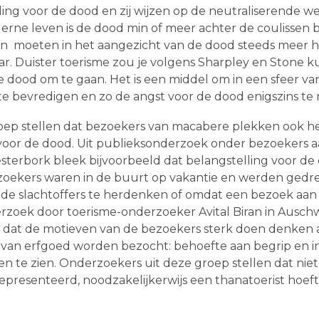
ling voor de dood en zij wijzen op de neutraliserende w
rne leven is de dood min of meer achter de coulissen b
en moeten in het aangezicht van de dood steeds meer 
. Duister toerisme zou je volgens Sharpley en Stone ku
ood om te gaan. Het is een middel om in een sfeer van
e bevredigen en zo de angst voor de dood enigszins te 
oep stellen dat bezoekers van macabere plekken ook h
voor de dood. Uit publieksonderzoek onder bezoekers a
erbork bleek bijvoorbeeld dat belangstelling voor de
zoekers waren in de buurt op vakantie en werden gedr
s de slachtoffers te herdenken of omdat een bezoek a
nderzoek door toerisme-onderzoeker Avital Biran in Ausch
de dat de motieven van de bezoekers sterk doen denke
d van erfgoed worden bezocht: behoefte aan begrip en i
n te zien. Onderzoekers uit deze groep stellen dat nie
presenteerd, noodzakelijkerwijs een thanatoerist hoeft t