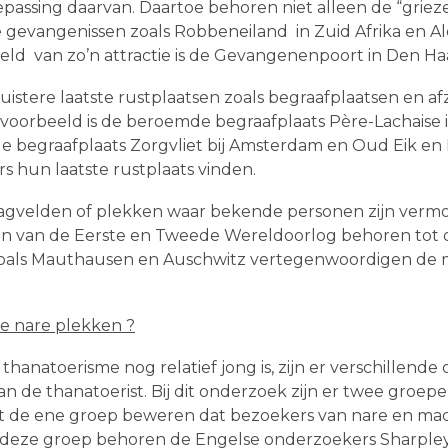
epassing daarvan. Daartoe behoren niet alleen de “grie
gevangenissen zoals Robbeneiland in Zuid Afrika en Alc
d van zo’n attractie is de Gevangenenpoort in Den Ha
stere laatste rustplaatsen zoals begraafplaatsen en af
orbeeld is de beroemde begraafplaats Père-Lachaise i
e begraafplaats Zorgvliet bij Amsterdam en Oud Eik en 
 hun laatste rustplaats vinden.
 slagvelden of plekken waar bekende personen zijn verm
en van de Eerste en Tweede Wereldoorlog behoren tot d
oals Mauthausen en Auschwitz vertegenwoordigen de m
 nare plekken ?
 thanatoerisme nog relatief jong is, zijn er verschillen
 de thanatoerist. Bij dit onderzoek zijn er twee groep
t de ene groep beweren dat bezoekers van nare en maca
 deze groep behoren de Engelse onderzoekers Sharpley e