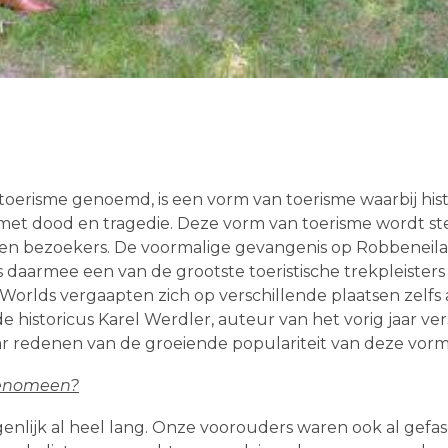
atoerisme genoemd, is een vorm van toerisme waarbij hi
et dood en tragedie. Deze vorm van toerisme wordt st
ljoen bezoekers. De voormalige gevangenis op Robbeneilan
 daarmee een van de grootste toeristische trekpleisters 
orlds vergaapten zich op verschillende plaatsen zelfs 
 historicus Karel Werdler, auteur van het vorig jaar v
ar redenen van de groeiende populariteit van deze vorm
 fenomeen?
genlijk al heel lang. Onze voorouders waren ook al gefa