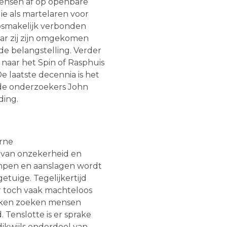
mensen af op openbare
ie als martelaren voor
losmakelijk verbonden
ar zij zijn omgekomen
e belangstelling. Verder
aar het Spin of Rasphuis
e laatste decennia is het
 de onderzoekers John
ding.
rne
 van onzekerheid en
ampen en aanslagen wordt
etuige. Tegelijkertijd
r toch vaak machteloos
erken zoeken mensen
Tenslotte is er sprake
ikwijls onderdeel van