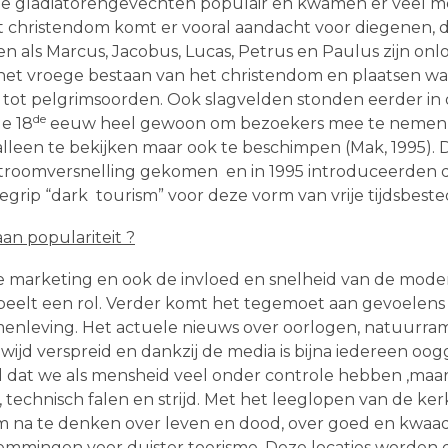
 de gladiatorengevechten populair en kwamen er veel 
t christendom komt er vooral aandacht voor diegenen, d
n als Marcus, Jacobus, Lucas, Petrus en Paulus zijn on
het vroege bestaan van het christendom en plaatsen wa
tot pelgrimsoorden. Ook slagvelden stonden eerder in d
de
e 18
eeuw heel gewoon om bezoekers mee te nemen n
lleen te bekijken maar ook te beschimpen (Mak, 1995). D
 stroomversnelling gekomen en in 1995 introduceerden
rip “dark tourism” voor deze vorm van vrije tijdsbeste
an populariteit ?
marketing en ook de invloed en snelheid van de mode
elt een rol. Verder komt het tegemoet aan gevoelens
amenleving. Het actuele nieuws over oorlogen, natuurr
ijd verspreid en dankzij de media is bijna iedereen oogg
 dat we als mensheid veel onder controle hebben ,maa
technisch falen en strijd. Met het leeglopen van de k
na te denken over leven en dood, over goed en kwaad. 
emmingen voor duister toerisme. Deze locaties worden d