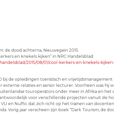
sm; de dood achterna, Nieuwegein 2015.
kerkers en knekels kijken” in NRC Handelsblad
/handelsblad/2015/08/01/cool-kerkers-en-knekels-kijken
 bij de opleidingen toeristisch en vrijetijdsmanagemen
 externe relaties en senior lecturer. Voorheen was hij
itenlandse touroperators onder meer in Afrika en het c
erantwoordelijk voor verschillende projecten vanuit de h
 en Nuffic dat zich richt op het trainen van docenten 
anda. Vorig jaar verscheen zijn boek “Dark Tourism, de do