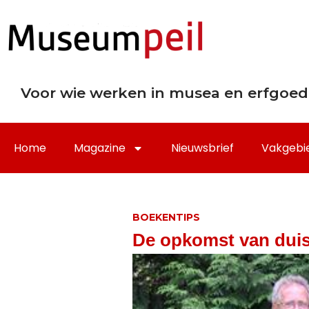
Voor wie werken in musea en erfgoed
Home
Magazine
Nieuwsbrief
Vakgebi
BOEKENTIPS
De opkomst van duis