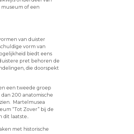
een museum of een
 vormen van duister
schuldige vorm van
ogelijkheid biedt eens
 duistere pret behoren de
ndelingen, die doorspekt
rmen een tweede groep
er dan 200 anatomische
m zien. Martelmusea
eum “Tot Zover” bij de
it laatste..
ken met historische