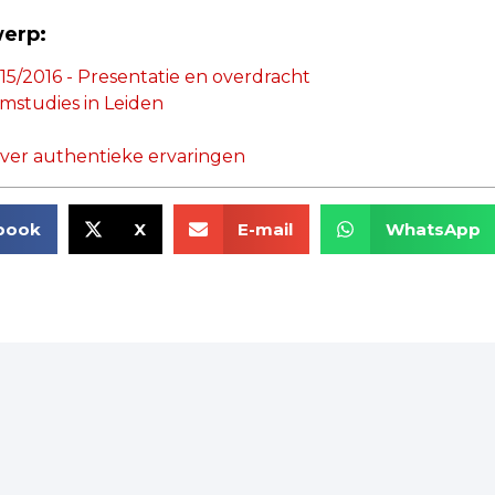
werp:
5/2016 - Presentatie en overdracht
studies in Leiden
 over authentieke ervaringen
book
X
E-mail
WhatsApp