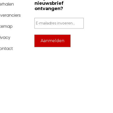
nieuwsbrief
erhalen
ontvangen?
everanciers
itemap
rivacy
ontact