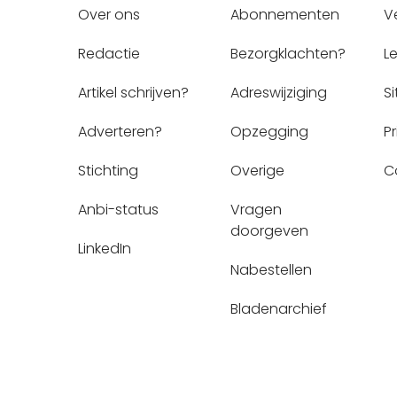
Over ons
Abonnementen
V
Redactie
Bezorgklachten?
L
Artikel schrijven?
Adreswijziging
S
Adverteren?
Opzegging
P
Stichting
Overige
C
Anbi-status
Vragen 
doorgeven
LinkedIn
Nabestellen
Bladenarchief