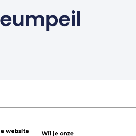
seumpeil
e website
Wil je onze