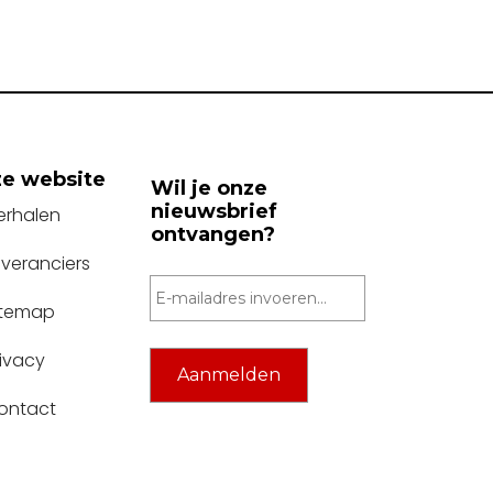
e website
Wil je onze
nieuwsbrief
erhalen
ontvangen?
everanciers
itemap
rivacy
ontact