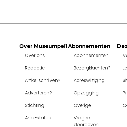
Over Museumpeil
Abonnementen
Dez
Over ons
Abonnementen
V
Redactie
Bezorgklachten?
L
Artikel schrijven?
Adreswijziging
S
Adverteren?
Opzegging
P
Stichting
Overige
C
Anbi-status
Vragen 
doorgeven