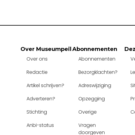
Over Museumpeil
Abonnementen
Dez
Over ons
Abonnementen
V
Redactie
Bezorgklachten?
L
Artikel schrijven?
Adreswijziging
S
Adverteren?
Opzegging
P
Stichting
Overige
C
Anbi-status
Vragen 
doorgeven