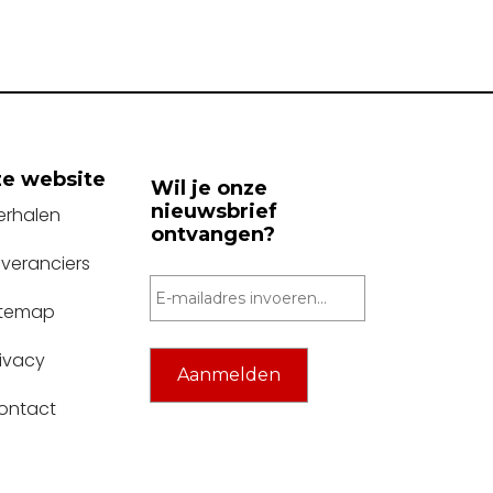
e website
Wil je onze
nieuwsbrief
erhalen
ontvangen?
everanciers
itemap
rivacy
ontact