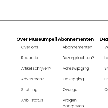
Over Museumpeil
Abonnementen
Dez
Over ons
Abonnementen
V
Redactie
Bezorgklachten?
L
Artikel schrijven?
Adreswijziging
S
Adverteren?
Opzegging
P
Stichting
Overige
C
Anbi-status
Vragen 
doorgeven