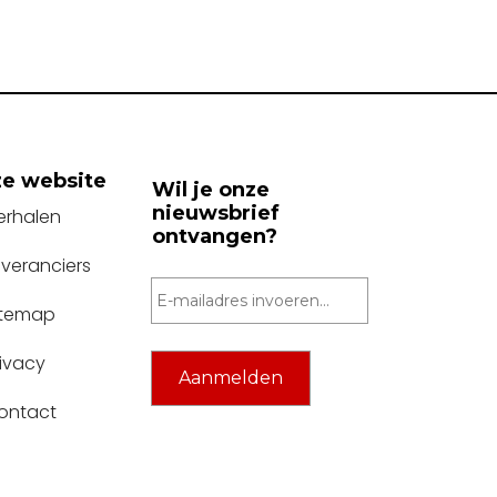
e website
Wil je onze
nieuwsbrief
erhalen
ontvangen?
everanciers
itemap
rivacy
ontact