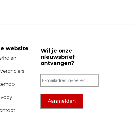
e website
Wil je onze
nieuwsbrief
erhalen
ontvangen?
everanciers
itemap
rivacy
ontact