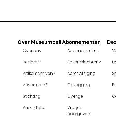
Over Museumpeil
Abonnementen
Dez
Over ons
Abonnementen
V
Redactie
Bezorgklachten?
L
Artikel schrijven?
Adreswijziging
S
Adverteren?
Opzegging
P
Stichting
Overige
C
Anbi-status
Vragen 
doorgeven