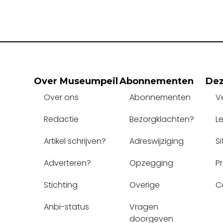
Over Museumpeil
Abonnementen
Dez
Over ons
Abonnementen
V
Redactie
Bezorgklachten?
L
Artikel schrijven?
Adreswijziging
S
Adverteren?
Opzegging
P
Stichting
Overige
C
Anbi-status
Vragen 
doorgeven