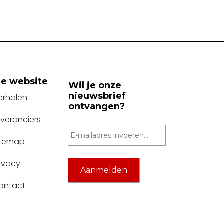
e website
Wil je onze
nieuwsbrief
erhalen
ontvangen?
everanciers
itemap
rivacy
ontact