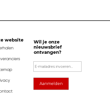
e website
Wil je onze
nieuwsbrief
erhalen
ontvangen?
everanciers
itemap
rivacy
ontact