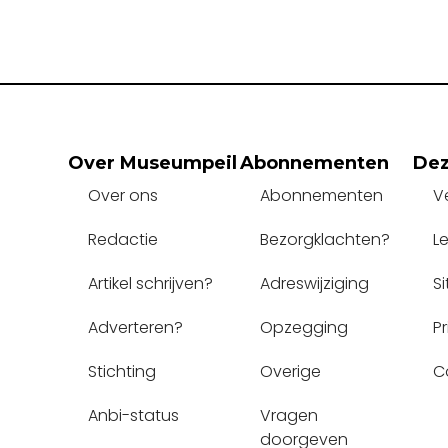
Over Museumpeil
Abonnementen
Dez
Over ons
Abonnementen
V
Redactie
Bezorgklachten?
L
Artikel schrijven?
Adreswijziging
S
Adverteren?
Opzegging
P
Stichting
Overige
C
Anbi-status
Vragen 
doorgeven