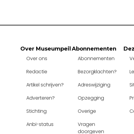
Over Museumpeil
Abonnementen
Dez
Over ons
Abonnementen
V
Redactie
Bezorgklachten?
L
Artikel schrijven?
Adreswijziging
S
Adverteren?
Opzegging
P
Stichting
Overige
C
Anbi-status
Vragen 
doorgeven