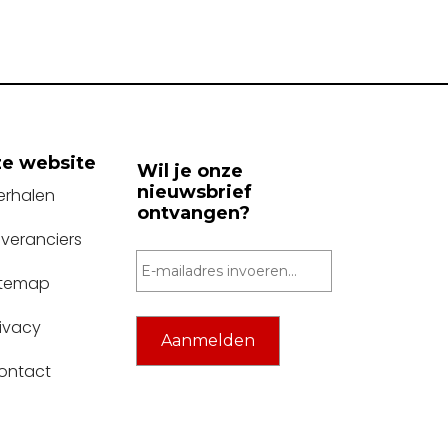
e website
Wil je onze
nieuwsbrief
erhalen
ontvangen?
everanciers
itemap
rivacy
ontact