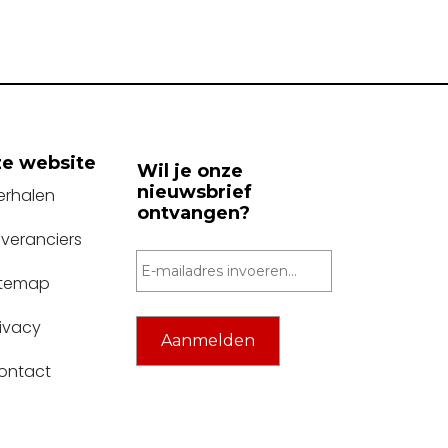
e website
Wil je onze
nieuwsbrief
erhalen
ontvangen?
everanciers
itemap
rivacy
ontact