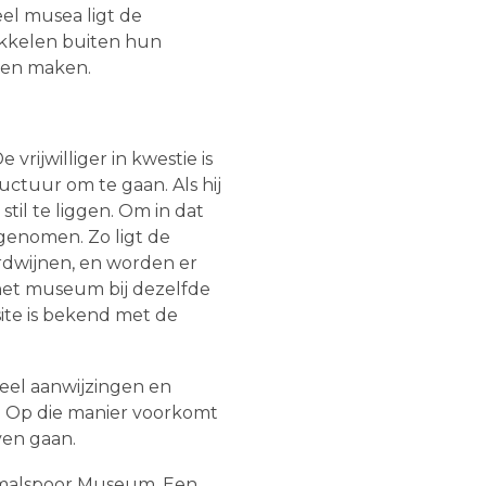
el musea ligt de
ikkelen buiten hun
ppen maken.
rijwilliger in kwestie is
uctuur om te gaan. Als hij
til te liggen. Om in dat
genomen. Zo ligt de
erdwijnen, en worden er
het museum bij dezelfde
ite is bekend met de
eel aanwijzingen en
 Op die manier voorkomt
ven gaan.
 Smalspoor Museum. Een