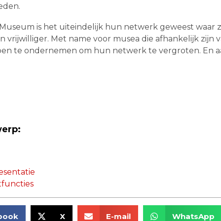
eden.
 Museum is het uiteindelijk hun netwerk geweest waar 
vrijwilliger. Met name voor musea die afhankelijk zijn va
appen te ondernemen om hun netwerk te vergroten. En a
werp:
esentatie
functies
book
X
E-mail
WhatsApp