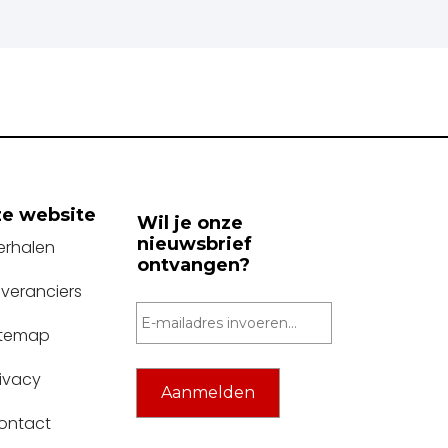
e website
Wil je onze
nieuwsbrief
erhalen
ontvangen?
everanciers
itemap
rivacy
ontact