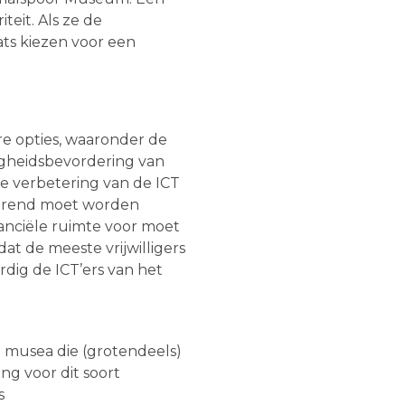
teit. Als ze de
ats kiezen voor een
e opties, waaronder de
digheidsbevordering van
 de verbetering van de ICT
durend moet worden
nanciële ruimte voor moet
mdat de meeste vrijwilligers
dig de ICT’ers van het
e musea die (grotendeels)
ing voor dit soort
s