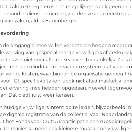
T-zaken te regelen is niet mogelijk en is ook geen priori
 iemand in dienst te nemen, zouden ze in de eerste pla
ng van zaken, aldus Hanenbergh.
evordering
n de omgang ermee willen verbeteren hebben meerder
e werving van gespecialiseerde vrijwilligers of deskun
 opties zijn niet voor alle musea even toegankelijk. Zo is
oject met een einddatum, maar een systeem dat voort
blijvende kosten, waar binnen de organisatie genoeg fi
s voor ICT-specifieke taken is ook niet altijd makkelijk, o
minder ervaring mee hebben opgedaan. Hoewel tegenwoor
n. Dat biedt juist weer kansen.
huidige vrijwilligers intern op te leiden, bijvoorbeeld in
 digitale registratie van de collectie. Voor Nederlands
anuit het Fonds voor Cultuurparticipatie een subsidieregel
die manier kunnen ook kleinere musea hun vrijwilliger