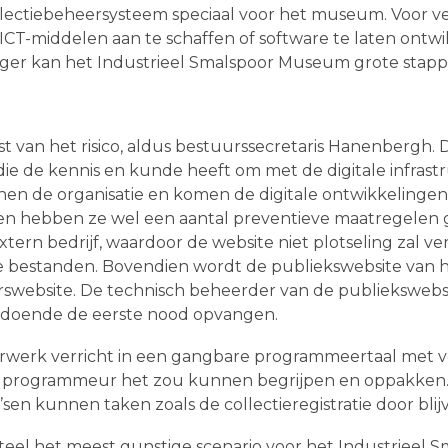
lectiebeheersysteem speciaal voor het museum. Voor ve
CT-middelen aan te schaffen of software te laten ontw
illiger kan het Industrieel Smalspoor Museum grote sta
an het risico, aldus bestuurssecretaris Hanenbergh. De v
die de kennis en kunde heeft om met de digitale infrastr
nen de organisatie en komen de digitale ontwikkelingen s
en hebben ze wel een aantal preventieve maatregelen 
xtern bedrijf, waardoor de website niet plotseling zal v
le bestanden. Bovendien wordt de publiekswebsite van 
rswebsite. De technisch beheerder van de publiekswebs
doende de eerste nood opvangen.
erwerk verricht in een gangbare programmeertaal met v
 programmeur het zou kunnen begrijpen en oppakken.
en kunnen taken zoals de collectieregistratie door blij
nteel het meest gunstige scenario voor het Industrieel