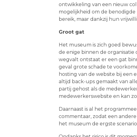
ontwikkeling van een nieuw col
mogelijkheid om de benodigde I
bereik, maar dankzij hun vrijw
Groot gat
Het museum is zich goed bewust v
de enige binnen de organisatie 
wegvalt ontstaat er een gat bin
geval grote schade te voorkom
hosting van de website bij een e
altijd back-ups gemaakt van al
partij gehost als de medewerke
medewerkerswebsite en kan zo
Daarnaast is al het programme
commentaar, zodat een andere
het museum de ergste scenario’s
Ondanks het risico is dit mome