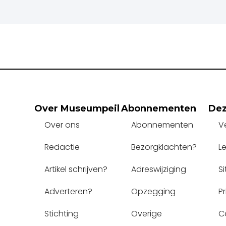
Over Museumpeil
Abonnementen
Dez
Over ons
Abonnementen
V
Redactie
Bezorgklachten?
L
Artikel schrijven?
Adreswijziging
S
Adverteren?
Opzegging
P
Stichting
Overige
C