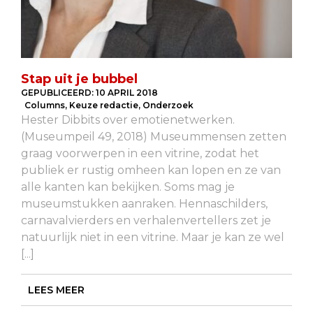
Stap uit je bubbel
GEPUBLICEERD:
10 APRIL 2018
Columns
,
Keuze redactie
,
Onderzoek
Hester Dibbits over emotienetwerken.
(Museumpeil 49, 2018) Museummensen zetten
graag voorwerpen in een vitrine, zodat het
publiek er rustig omheen kan lopen en ze van
alle kanten kan bekijken. Soms mag je
museumstukken aanraken. Hennaschilders,
carnavalvierders en verhalenvertellers zet je
natuurlijk niet in een vitrine. Maar je kan ze wel
[...]
LEES MEER