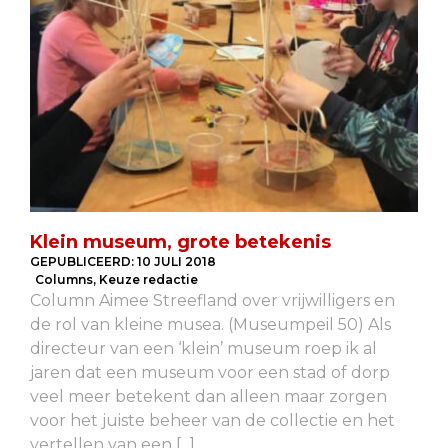
Klein museum, grote betekenis
GEPUBLICEERD:
10 JULI 2018
Columns
,
Keuze redactie
Column Aimee Streefland over vrijwilligers en
de rol van kleine musea. (Museumpeil 50) Als
directeur van een ‘klein’ museum roep ik al
jaren dat een museum voor een stad of dorp
veel meer betekent dan alleen maar zorgen
voor het juiste beheer van de collectie en het
vertellen van een [...]