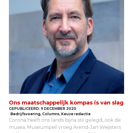
Ons maatschappelijk kompas is van slag
GEPUBLICEERD:
9 DECEMBER 2020
Bedrijfsvoering
,
Columns
,
Keuze redactie
Corona heeft ons lands bijna stil gelegd, ook de
musea. Museumpeil vroeg Arend-Jan Weijsters