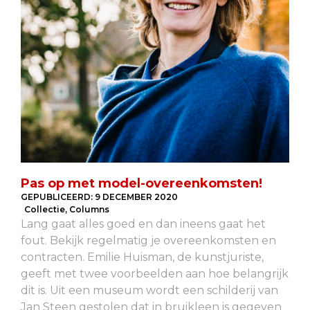
Pas op met model-overeenkomsten!
GEPUBLICEERD:
9 DECEMBER 2020
Collectie
,
Columns
Lang gaat alles goed en dan ineens gaat het
fout. Bekijk regelmatig je overeenkomsten en
contracten. Emilie Huisman, de kunstjuriste,
geeft met twee voorbeelden aan hoe belangrijk
dit is. Uit een museum wordt een schilderij van
Jan Steen gestolen dat in bruikleen is gegeven