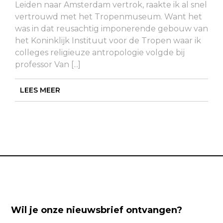
Leiden naar Amsterdam vertrok, raakte ik al snel
vertrouwd met het Tropenmuseum. Want het
was in dat reusachtig imponerende gebouw van
het Koninklijk Instituut voor de Tropen waar ik
colleges religieuze antropologie volgde bij
professor Van [...]
LEES MEER
Wil je onze nieuwsbrief ontvangen?