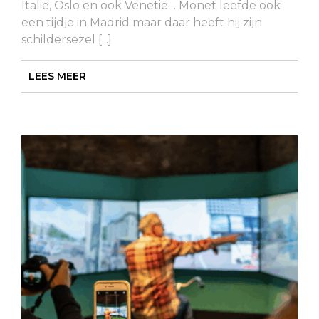
Italië, Oslo en ook Venetië… Monet leefde ook
een tijdje in Madrid maar daar heeft hij zijn
schildersezel [...]
LEES MEER