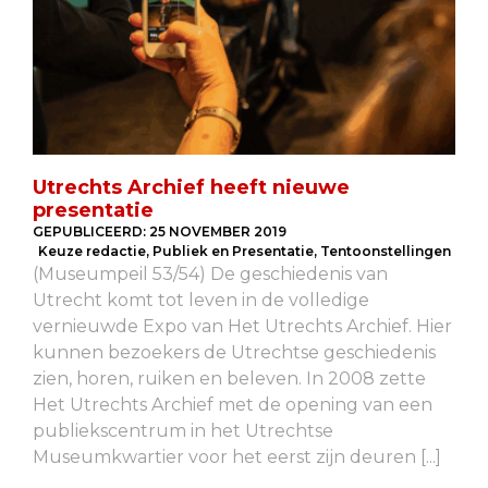
Utrechts Archief heeft nieuwe
presentatie
GEPUBLICEERD:
25 NOVEMBER 2019
Keuze redactie
,
Publiek en Presentatie
,
Tentoonstellingen
(Museumpeil 53/54) De geschiedenis van
Utrecht komt tot leven in de volledige
vernieuwde Expo van Het Utrechts Archief. Hier
kunnen bezoekers de Utrechtse geschiedenis
zien, horen, ruiken en beleven. In 2008 zette
Het Utrechts Archief met de opening van een
publiekscentrum in het Utrechtse
Museumkwartier voor het eerst zijn deuren [...]