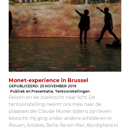
Monet-experience in Brussel
GEPUBLICEERD:
25 NOVEMBER 2019
Publiek en Presentatie
,
Tentoonstellingen
Reizen en de zoektocht naar licht De
tentoonstelling neemt ons mee naar de
plaatsen die Claude Monet tijdens zijn leven
bezocht. Hij ging onder andere schilderen in
Rouen, Antibes, Belle-Île-en-Mer, Bordighera in